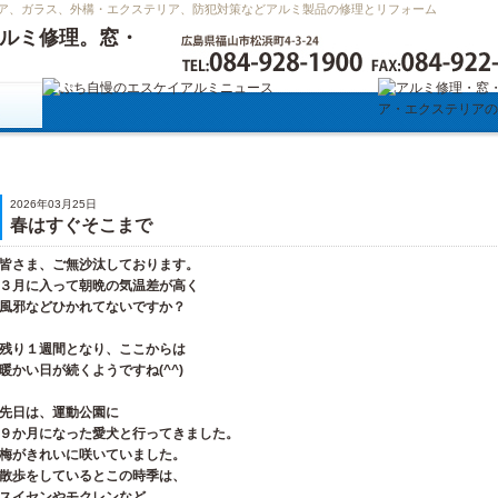
ア、ガラス、外構・エクステリア、防犯対策などアルミ製品の修理とリフォーム
エスケイアルミニュース
2026年03月25日
春はすぐそこまで
皆さま、ご無沙汰しております。
３月に入って朝晩の気温差が高く
風邪などひかれてないですか？
残り１週間となり、ここからは
暖かい日が続くようですね(^^)
先日は、運動公園に
９か月になった愛犬と行ってきました。
梅がきれいに咲いていました。
散歩をしているとこの時季は、
スイセンやモクレンなど