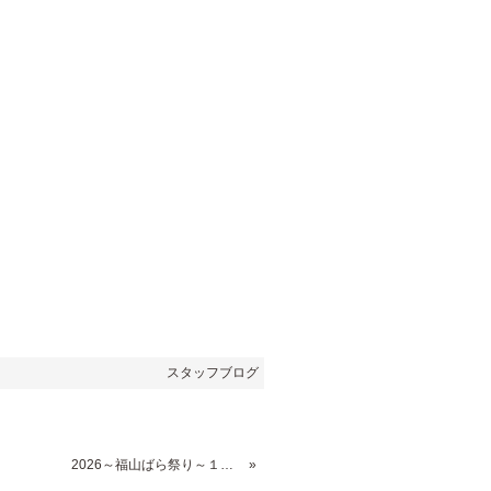
スタッフブログ
»
2026～福山ばら祭り～１００万本のバラ