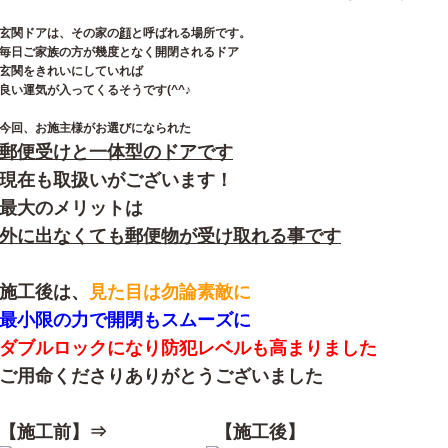
玄関ドアは、その家の
顔
と呼ばれる場所です。
毎日ご家族の方が幾度となく開閉されるドア
玄関をきれいにしていれば
良い運気が入ってくるそうです(^^♪
今回、お施主様がお選びになられた
郵便受けと一体型のドアです
現在も取扱いがございます！
最大のメリットは
外に出なくても郵便物が受け取れる事です
施工後は、
見た目は勿論素敵に
最小限の力で開閉もスムーズに
ダブルロックになり防犯レベルも高まりました
ご用命くださりありがとうございました
【施工前】⇒ 【施工後】