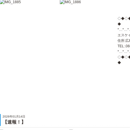
◇◆◇
◆
*…*…*
エスケ
住所:広
TEL:.0
*…*…*
◇◆◇
◆
2026年01月14日
【速報！】